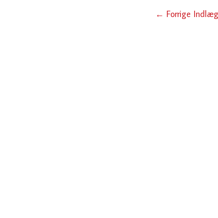
←
Forrige Indlæ