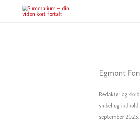
Gå
til
indholdet
Egmont Fond
Redaktør og skrib
vinkel og indhold
september 2025.