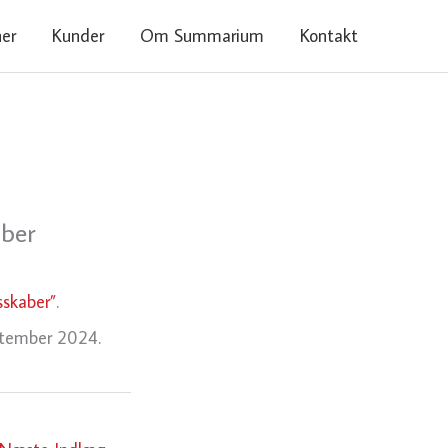
ner
Kunder
Om Summarium
Kontakt
aber
sskaber”
.
ptember 2024.