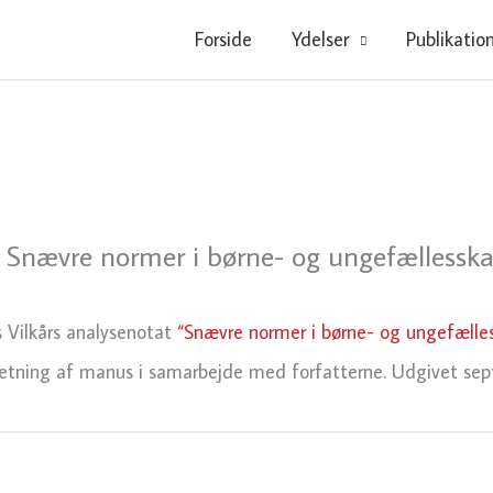
Forside
Ydelser
Publikatio
r: Snævre normer i børne- og ungefællessk
 Vilkårs analysenotat
“Snævre normer i børne- og ungefælle
lretning af manus i samarbejde med forfatterne. Udgivet se