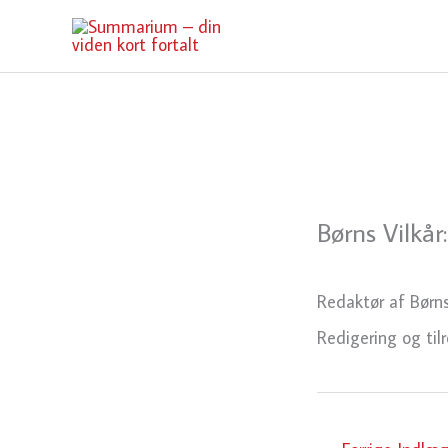
Gå
til
indholdet
Børns Vilkå
Redaktør af Børns
Redigering og ti